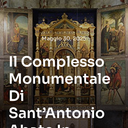
Salta
al
contenuto
Maggio 30, 2025
Il Complesso
Monumentale
Di
Sant’Antonio