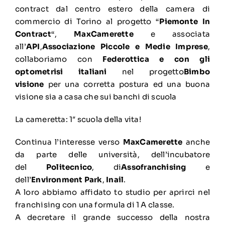
contract dal centro estero della camera di
commercio di Torino al progetto “
Piemonte In
Contract
“,
MaxCamerette
e associata
all’
API
,
Associazione Piccole e Medie Imprese
,
collaboriamo con
Federottica e con gli
optometrisi italiani
nel progetto
Bimbo
visione
per una corretta postura ed una buona
visione sia a casa che sui banchi di scuola
La cameretta: 1″ scuola della vita!
Continua l’interesse verso
MaxCamerette
anche
da parte delle università, dell’incubatore
del
Politecnico
, di
Assofranchising
e
dell’
Environment Park
,
Inail
.
A loro abbiamo affidato to studio per aprirci nel
franchising con una formula di 1 A classe.
A decretare il grande successo della nostra