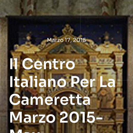
Salta
al
contenuto
Marzo 17, 2015
Il Centro
Italiano Per La
Cameretta
Marzo 2015-