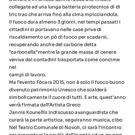
collegate ad una lunga batteria pirotecnica di di
tric trac che arriva fino alla cima mpicciandola.
Il fuoco dura almeno 3 giorni, nei tempi passati i
cittadini si portavano nelle case prive di
riscaldamento un pò di fuoco per scadarsi,
recuperando anche del carbone detta
”carbonella”mentre la grande massa di cenere
veniva dai contadini trasportata come concime
nei
campi di lavoro.
Ma l’evento Fòcara 2015, non è solo il fuoco buono
divenuto patrimonio Unesco che scalderà
simbolicamente il cuore di tutti. E arte, quest’anno
verrà firmata dall’Artista Greco
Jannis Kounellis indiscusso avanguardista che
curerà la parte artistica, seguiranno musica, cibo
Nel Teatro Comunale di Novoli, ci sarà l’incontro
per presentare le novità dell’evento ad un gruppo