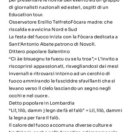
di giornalisti nazionali ed esteri, ospiti di un
Education tour.
Osservatore Ersilio TeifretoFòcara madre: che
riscalda e avvicina Nord e Sud
La festa del fuoco inizia con la Fòcara dedicata a
Sant’Antonio Abate patrono di Novoli.
Dittero popolare Salentino
“Ci àe bisuegnu te fuecu cu se lu troa”,= L’invito a
riscoprirsi appassionati, risvegliandosi dai mesi
invernali e ritrovarsi intorno ad un cerchio di
fuoco ammirando le fasciddre sfavillanti che si
levano verso il cielo lasciando un segno negli
occhi e nel cuore .
Detto popolare in Lombardia
“Lil, lilò, damm j legn de fà el falò” = Lil, lilò, dammi
la legna per fare il falò.
Il calore del fuoco accomuna diverse culture e