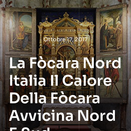
Salta
al
contenuto
Ottobre 17, 2017
La Fòcara Nord
Italia Il Calore
Della Fòcara
Avvicina Nord