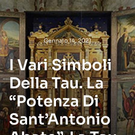
Salta
al
contenuto
Gennaio 14, 2021
I Vari Simboli
Della Tau. La
“potenza Di
Sant’Antonio