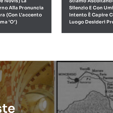
e Novis) La
Stiamo Ascoltand
rno Alla Pronuncia
Silenzio E Con Umi
ra (con L’accento
Intento È Capire 
ima ‘O’)
Luogo Desideri P
ste