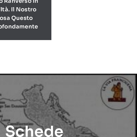
o Ranverso In
ltà. Il Nostro
Cosa Questo
rofondamente
Schede