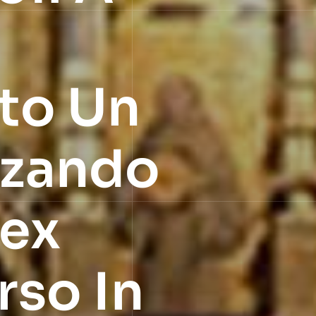
to Un
zzando
lex
rso In