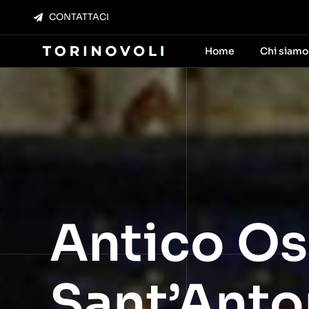
Salta
CONTATTACI
al
contenuto
Home
Chi siamo
Antico Os
Sant’Anto