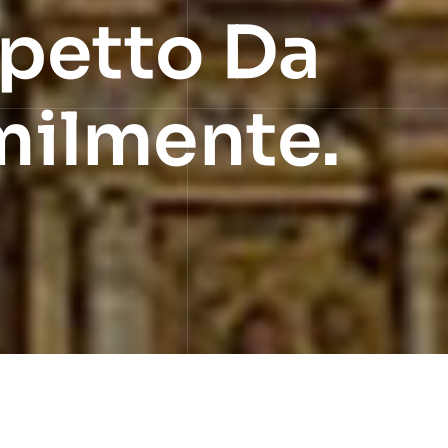
spetto Da
milmente.