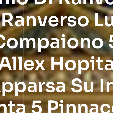
i Ranverso 
 Compaiono 
Allex Hopita
Apparsa Su I
ta 5 Pinnac