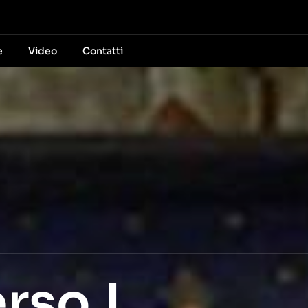
e
Video
Contatti
rso.I