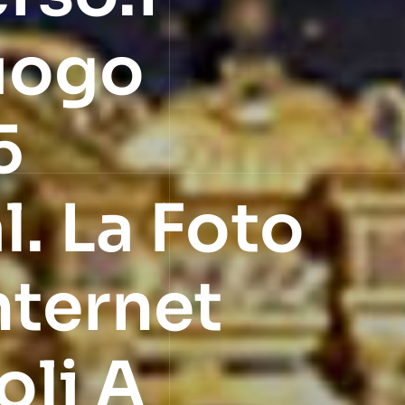
Luogo
5
l. La Foto
nternet
oli A