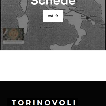
Schede
vai