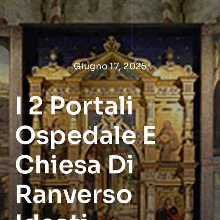
Salta
al
contenuto
Giugno 17, 2025
I 2 Portali
Ospedale E
Chiesa Di
Ranverso