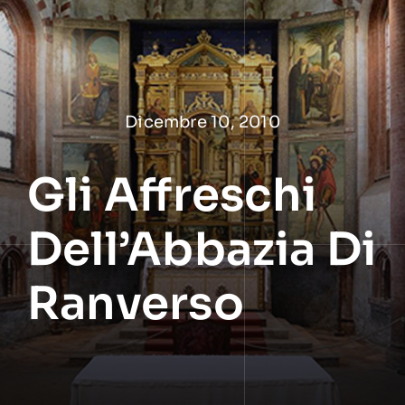
Salta
al
contenuto
Dicembre 10, 2010
Gli Affreschi
Dell’Abbazia Di
Ranverso