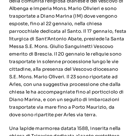
della comunità religiosa dianese e del vescovo di
Albenga e Imperia Mons. Mario Olivieri e sono
trasportate a Diano Marina (IM) dove vengono
esposte, fino al 22 gennaio, nella chiesa
parrocchiale dedicata al Santo. Il 17 gennaio, festa
liturgica di Sant’Antonio Abate, presiede la Santa
Messa S.E. Mons. Giulio Sanguinetti Vescovo
emerito di Brescia. Il 20 gennaio le reliquie sono
trasportate in solenne processione lungo le vie
cittadine, alla presenza del Vescovo diocesano
S.E. Mons. Mario Oliveri. Il 23 sono riportate ad
Arles, con una suggestiva processione che dalla
chiesa le ha accompagniate fino al porticciolo di
Diano Marina, e con un seguito di imbarcazioni
trasportate via mare fino a Porto Maurizio, da
dove sono ripartite per Arles via terra.
Una lapide marmorea datata 1588, inserita nella
chiesa di Tricarico dedicata al santo protettore