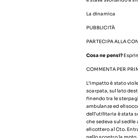
La dinamica
PUBBLICITÀ
PARTECIPA ALLA CO
Cosa ne pensi?
Esprim
COMMENTA PER PRI
L’impatto è stato viole
scarpata, sul lato des
finendo tra le sterpag
ambulanze ed elisocco
dell’utilitaria è stata
che sedeva sul sedile 
elicottero al Cto. Ent
nello scontro la moto h