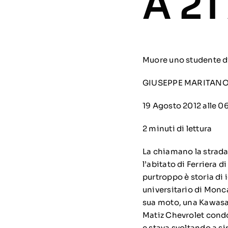
A 21
Muore uno studente di
GIUSEPPE MARITAN
19 Agosto 2012 alle 0
2 minuti di lettura
La chiamano la strada 
l’abitato di Ferriera d
purtroppo è storia di 
universitario di Monca
sua moto, una Kawasak
Matiz Chevrolet condo
e stava svoltando a si