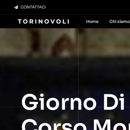
Salta
CONTATTACI
al
contenuto
Home
Chi siamo
Giorno Di
Corso Mo