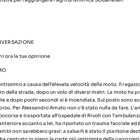
NVERSAZIONE
i ora la tua opinione
MO
ntissimo a causa dell’elevata velocità della moto. Il ragazzo
tro della strada, dopo un volo di diversi metri. La moto ha p
lie e dopo pochi secondi si è incendiata. Sul posto sono acc
rso. Per Alessandro Amato non c’è stato nulla da fare. L’
 soccorsa e trasportata all’ospedale di Rivoli con l’ambulanz
anteriore accanto a lei, ha riportato un trauma facciale ed 
rambi non sarebbero gravi: a salvarli è stato il piantone des
a centrato in pieno la parte più resistente della carrozzeria