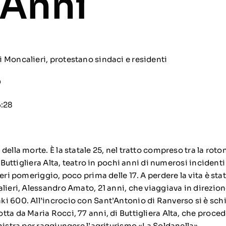
 Anni
 Moncalieri, protestano sindaci e residenti
O
6:28
della morte. È la statale 25, nel tratto compreso tra la roto
i Buttigliera Alta, teatro in pochi anni di numerosi incidenti
ieri pomeriggio, poco prima delle 17. A perdere la vita è st
lieri, Alessandro Amato, 21 anni, che viaggiava in direzione
i 600. All’incrocio con Sant’Antonio di Ranverso si è schi
tta da Maria Rocci, 77 anni, di Buttigliera Alta, che proc
nistra per raggiungere l’agriturismo «La Soldanella».