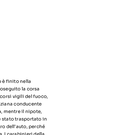
 è finito nella
roseguito la corsa
orsi vigili del fuoco,
anziana conducente
a, mentre il nipote,
è stato trasportato in
tro dell’auto, perché
. I carabinieri della