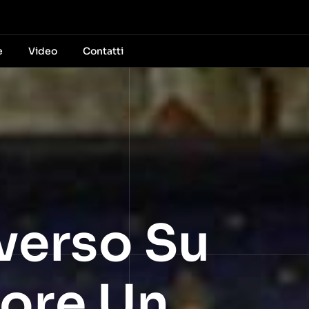
e
Video
Contatti
verso Su
ore Un