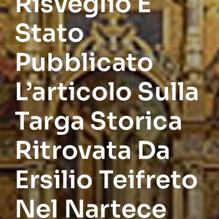
Risveglio E
Stato
Pubblicato
L’articolo Sulla
Targa Storica
Ritrovata Da
Ersilio Teifreto
Nel Nartece