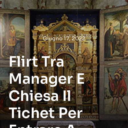
Salta
al
contenuto
Giugno 17, 2022
Flirt Tra
Manager E
Chiesa Il
Tichet Per