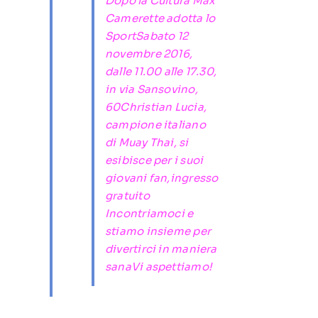
Dopo la Cultura Max
Camerette adotta lo
Sport
Sabato 12
novembre 2016,
dalle 11.00 alle 17.30,
in via Sansovino,
60
Christian Lucia,
campione italiano
di Muay Thai, si
esibisce per i suoi
giovani fan,
ingresso
gratuito
Incontriamoci e
stiamo insieme per
divertirci in maniera
sana
Vi aspettiamo!