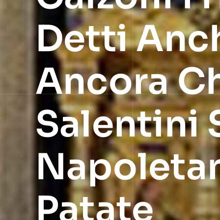
Detti Anch
Ancora Ch
Salentini
Napoletani
Patate