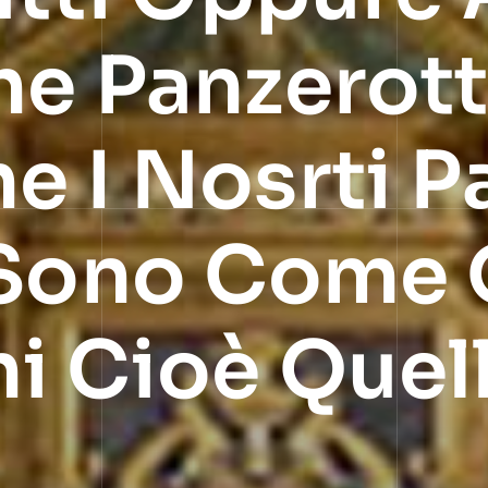
e Panzerotti
e I Nosrti P
 Sono Come 
 Cioè Quelli