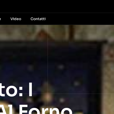
e
Video
Contatti
o: I
Al Forno