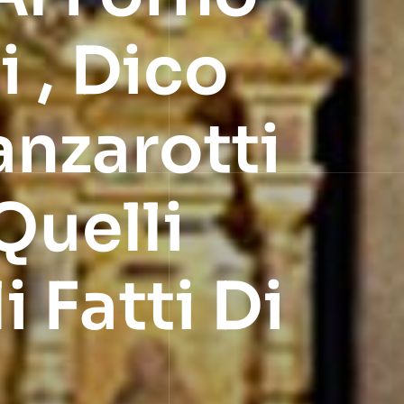
 , Dico
anzarotti
Quelli
 Fatti Di