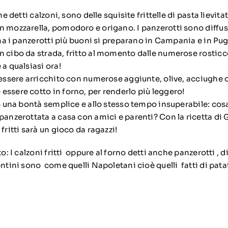
he detti calzoni, sono delle squisite frittelle di pasta lievita
 mozzarella, pomodoro e origano. I panzerotti sono diffusi i
, ma i panzerotti più buoni si preparano in Campania e in Pugl
n cibo da strada, fritto al momento dalle numerose rosticc
 a qualsiasi ora!
 essere arricchito con numerose aggiunte, olive, acciughe o 
essere cotto in forno, per renderlo più leggero!
no una bontà semplice e allo stesso tempo insuperabile: cos
panzerottata a casa con amici e parenti? Con la ricetta di 
fritti sarà un gioco da ragazzi!
to: I calzoni fritti oppure al forno detti anche panzerotti , 
ntini sono come quelli Napoletani cioè quelli fatti di pata