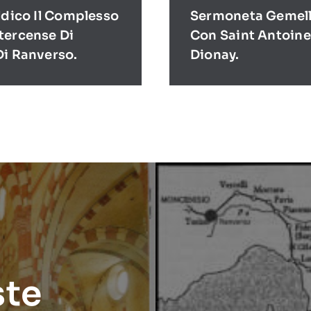
ldico Il Complesso
Sermoneta Gemell
tercense Di
Con Saint Antoine
Di Ranverso.
Dionay.
ste