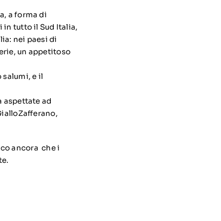
ta, a forma di
n tutto il Sud Italia,
ia: nei paesi di
erie, un appetitoso
salumi, e il
a aspettate ad
GialloZafferano,
dico ancora che i
te.