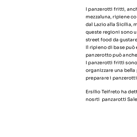
I panzerotti fritti, anc
mezzaluna, ripiene con
dal Lazio alla Sicilia
queste regioni sono u
street food da gustare
Il ripieno di base può
panzerotto può anche 
I panzerotti fritti so
organizzare una bella 
preparare i panzerotti 
Ersilio Teifreto ha det
nosrti panzarotti Sale