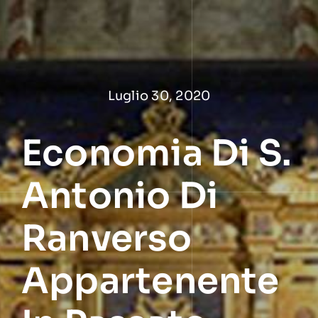
Salta
al
contenuto
Luglio 30, 2020
Economia Di S.
Antonio Di
Ranverso
Appartenente