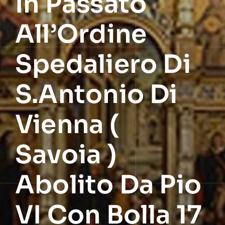
In Passato
All’Ordine
Spedaliero Di
S.Antonio Di
Vienna (
Savoia )
Abolito Da Pio
VI Con Bolla 17