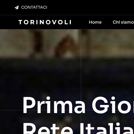
Salta
CONTATTACI
al
contenuto
Home
Chi siamo
Prima Gio
Rete Itali