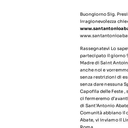
Buongiorno Sig. Presid
Irragionevolezza chie
www.santantonioabate
www.santantonioaba
Rassegnatevi Lo sapete
partecipato il giorno
Madre di Saint Antoin
anche noi e vorremmo
senza restrizioni di 
senza dare nessuna Sp
Capofila delle Feste ,
ci fermeremo d’avanti
di Sant’Antonio Abate 
Comunità abbiano il d
Abate, vi inviamo il L
Roma.