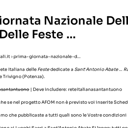
iornata Nazionale Del
 Delle Feste …
rali.it › prima-giornata-nazionale-d…
ete Italiana delle
Feste
dedicate a
Sant
‘
Antonio Abate
…
R
e Trivigno (Potenza).
nasantantuono
‎| Deve includere:
reteitalianasantantuono
he se nel progetto AFOM non è previsto voi inserite Sched
 che pubblicaste a tutti quali sono le Vostre condizioni s
ione ai Luoghi Sacri a Sant’Antonio Abate Si legge: tutti p