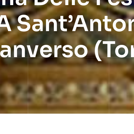
A Sant’Anto
anverso (Tor