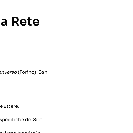
la Rete
anverso
(Torino), San
e Estere.
pecifiche del Sito.
ossiamo inserire le