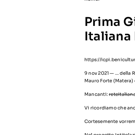
Prima G
Italiana
https://icpi.benicultu
9 nov 2021 — … della R
Mauro Forte (Matera) 
Mancanti:
reteitalia
Vi ricordiamo che anc
Cortesemente vorremmo
Nel progetto Intitolaz