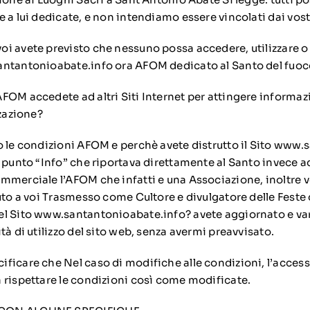
 a lui dedicate, e non intendiamo essere vincolati dai vostr
i avete previsto che nessuno possa accedere, utilizzare o
antantonioabate.info ora AFOM dedicato al Santo del fuoc
FOM accedete ad altri Siti Internet per attingere informaz
zzazione?
o le condizioni AFOM e perchè avete distrutto il Sito www
l punto “Info” che riportava direttamente al Santo invece 
mmerciale l’AFOM che infatti e una Associazione, inoltr
uto a voi Trasmesso come Cultore e divulgatore delle Feste
l Sito www.santantonioabate.info? avete aggiornato e vari
tà di utilizzo del sito web, senza avermi preavvisato.
ficare che Nel caso di modifiche alle condizioni, l’access
 rispettare le condizioni così come modificate.