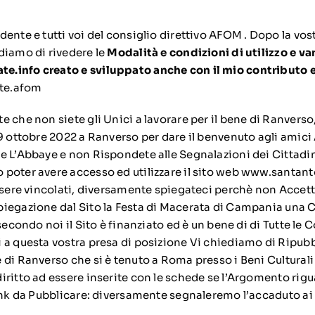
ente e tutti voi del consiglio direttivo AFOM . Dopo la vostr
diamo di rivedere le
Modalità e condizioni di utilizzo e va
.info creato e sviluppato anche con il mio contributo e 
te.afom
 che non siete gli Unici a lavorare per il bene di Ranverso,
 9 ottobre 2022 a Ranverso per dare il benvenuto agli amici
e L’Abbaye e non Rispondete alle Segnalazioni dei Cittadini
 poter avere accesso ed utilizzare il sito web www.santa
essere vincolati, diversamente spiegateci perchè non Accett
iegazione dal Sito la Festa di Macerata di Campania una 
 secondo noi il Sito è finanziato ed è un bene di di Tutte le
 a questa vostra presa di posizione Vi chiediamo di Ripubbl
di Ranverso che si è tenuto a Roma presso i Beni Culturali 
iritto ad essere inserite con le schede se l’Argomento rig
ink da Pubblicare: diversamente segnaleremo l’accaduto ai 