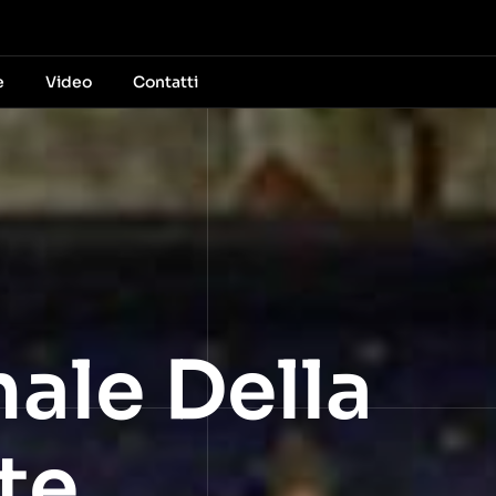
e
Video
Contatti
ale Della
te