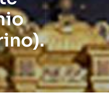
nio
ino).