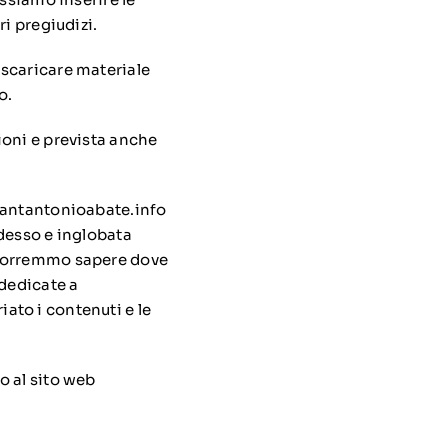
i pregiudizi.
 scaricare materiale
o.
ioni e prevista anche
.santantonioabate.info
adesso e inglobata
e vorremmo sapere dove
 dedicate a
ato i contenuti e le
o al sito web