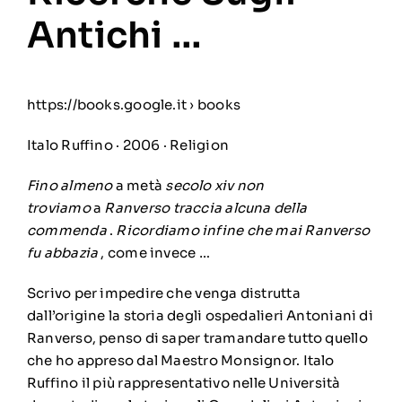
Antichi …
https://books.google.it › books
Italo Ruffino
· 2006 · ‎Religion
Fino almeno
a metà
secolo xiv non
troviamo
a
Ranverso traccia alcuna della
commenda
.
Ricordiamo infine che mai Ranverso
fu abbazia
, come invece …
Scrivo per impedire che venga distrutta
dall’origine la storia degli ospedalieri Antoniani di
Ranverso, penso di saper tramandare tutto quello
che ho appreso dal Maestro Monsignor. Italo
Ruffino il più rappresentativo nelle Università