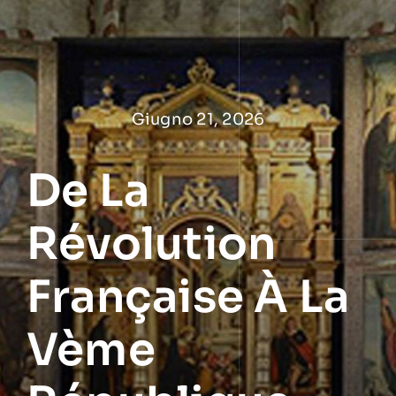
Salta
al
contenuto
Giugno 21, 2026
De La
Révolution
Française À La
Vème