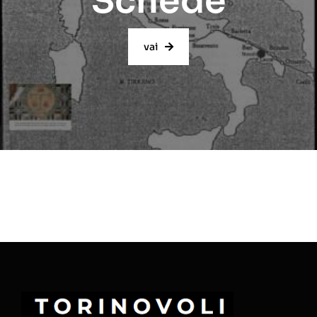
Schede
vai