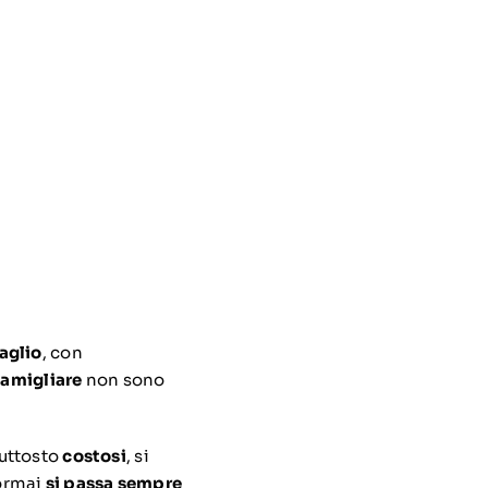
aglio
, con
famigliare
non sono
iuttosto
costosi
, si
 ormai
si passa sempre