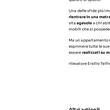
Una delle sfide più i
rientrare in una metr
vita
agevole
a chi abi
mobili che si possede
Ma un appartamento 
esprimere tutte le su
essere
realizzati su m
rilevatore Ersilio Teif
Altri articoli