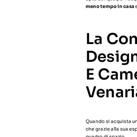
meno tempo in casa
e
La Con
Design
E Came
Venari
Quando si acquista u
che grazie alla sua e
quadro di spazio.