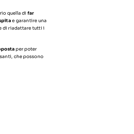
io quella di
far
spita
e garantire una
di riadattare tutti i
pposta
per poter
ssanti, che possono