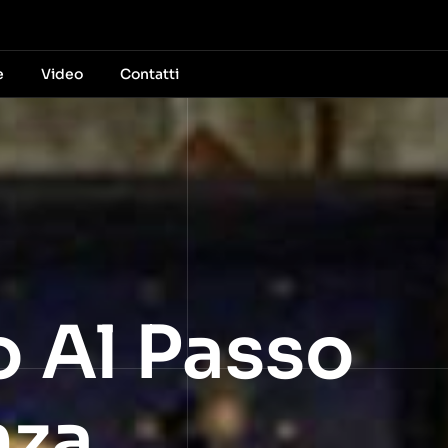
e
Video
Contatti
o Al Passo
nza