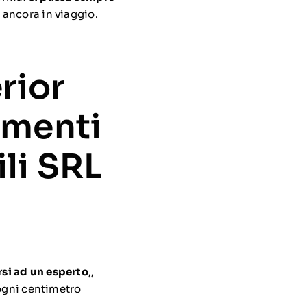
 ancora in viaggio.
rior
amenti
li SRL
rsi ad un esperto
,,
 ogni centimetro