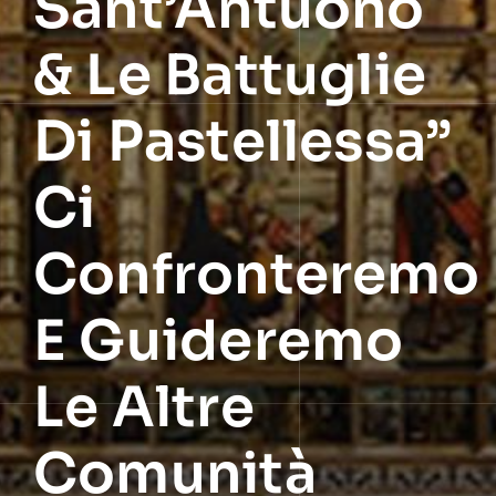
Sant’Antuono
& Le Battuglie
Di Pastellessa”
Ci
Confronteremo
E Guideremo
Le Altre
Comunità