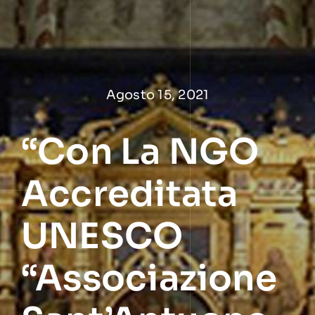
Salta
al
contenuto
Agosto 15, 2021
“Con La NGO
Accreditata
UNESCO
“Associazione