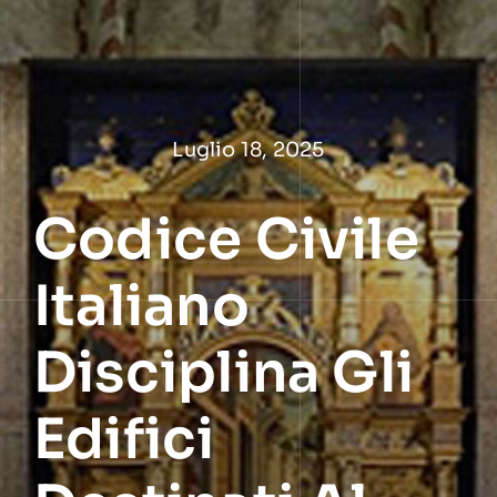
Salta
al
contenuto
Luglio 18, 2025
Codice Civile
Italiano
Disciplina Gli
Edifici