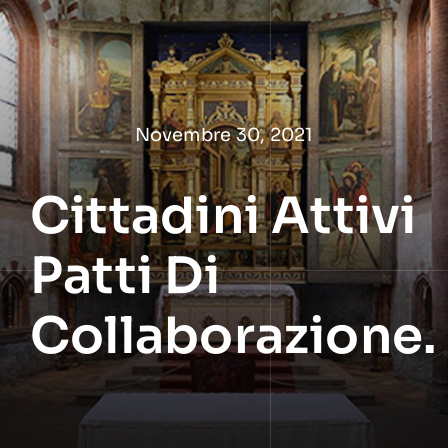
Salta
al
contenuto
Novembre 30, 2021
Cittadini Attivi
Patti Di
Collaborazione.