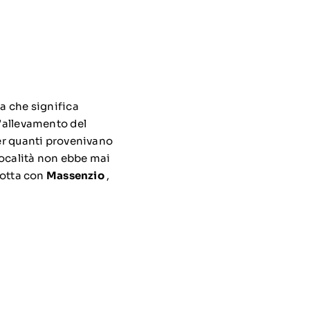
ca che significa
l’allevamento del
per quanti provenivano
 località non ebbe mai
lotta con
Massenzio
,