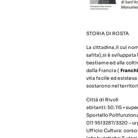
STORIA DI ROSTA
La cittadina,il cui n
salita),si è sviluppat
bestiame ed alla colti
dalla Francia (
Franch
vita facile ed esistev
sostarono nel territor
Città di Rivoli
abitanti: 50.115 • sup
Sportello Polifunziona
011 9513287/3320 – ur
Ufficio Cultura: corso 