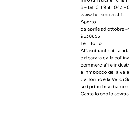
Info turistiche:Turism
8 – tel. 011 9561043 
www.turismovest.it – 
Aperto
da aprile ad ottobre – 
9538655
Territorio
Affascinante città ada
e riparata dalla colli
commerciali e industri
all’imbocco della Vall
tra Torino e la Val di
se i primi insediament
Castello che lo sovras