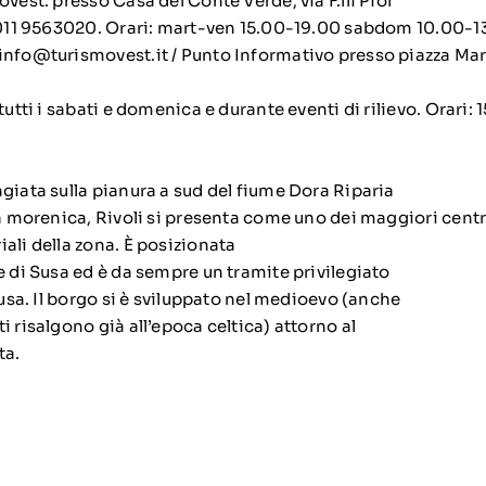
ovest: presso Casa del Conte Verde, via F.lli Piol
– 011 9563020. Orari: mart-ven 15.00-19.00 sabdom 10.00-1
info@turismovest.it / Punto Informativo presso piazza Marti
tutti i sabati e domenica e durante eventi di rilievo. Orari: 1
giata sulla pianura a sud del fiume Dora Riparia
na morenica, Rivoli si presenta come uno dei maggiori centri 
ali della zona. È posizionata
e di Susa ed è da sempre un tramite privilegiato
 Susa. Il borgo si è sviluppato nel medioevo (anche
i risalgono già all’epoca celtica) attorno al
ta.