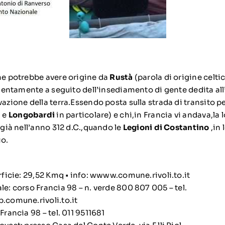
ome potrebbe avere origine da
Rustà
(parola di origine celti
a lentamente a seguito dell’insediamento di gente dedita al
vazione della terra.Essendo posta sulla strada di transito 
i
e
Longobardi
in particolare) e chi,in Francia vi andava,la
a già nell’anno 312 d.C.,quando le
Legioni di Costantino
,in 
io.
erficie: 29,52 Kmq • info: wwww.comune.rivoli.to.it
le: corso Francia 98 – n. verde 800 807 005 – tel.
p.comune.rivoli.to.it
Francia 98 – tel. 011 9511681