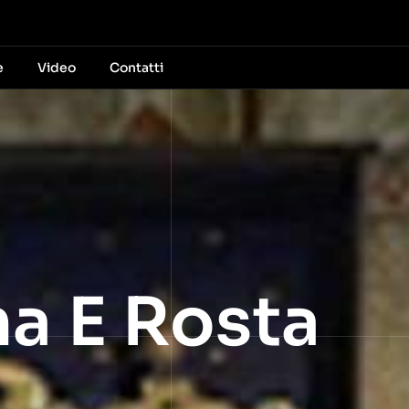
e
Video
Contatti
na E Rosta