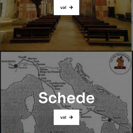
vai
Schede
vai