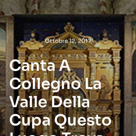
Salta
al
contenuto
Ottobre 12, 2017
Canta A
Collegno La
Valle Della
Cupa Questo