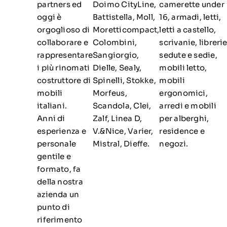
partners ed
Doimo CityLine,
camerette under
oggi è
Battistella, Moll,
16, armadi, letti,
orgoglioso di
Moretticompact,
letti a castello,
collaborare e
Colombini,
scrivanie, librerie
rappresentare
Sangiorgio,
sedute e sedie,
i più rinomati
Dielle, Sealy,
mobili letto,
costruttore di
Spinelli, Stokke,
mobili
mobili
Morfeus,
ergonomici,
italiani.
Scandola, Clei,
arredi e mobili
Anni di
Zalf, Linea D,
per alberghi,
esperienza e
V.&Nice, Varier,
residence e
personale
Mistral, Dieffe.
negozi.
gentile e
formato, fa
della nostra
azienda un
punto di
riferimento