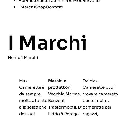
Home
L’azienda
Camerette
Mobili
Eventi
I Marchi
Shop
Contatti
I Marchi
Home
/
I Marchi
Max
Marchi e
Da Max
Camerette è
produttori
Camerette puoi
da sempre
Vecchia Marina,
trovare:camerett
molto attento
Benzoni
per bambini,
alla selezione
Trasformobili, Di
camerette per
dei suoi
Liddo & Perego,
ragazzi,