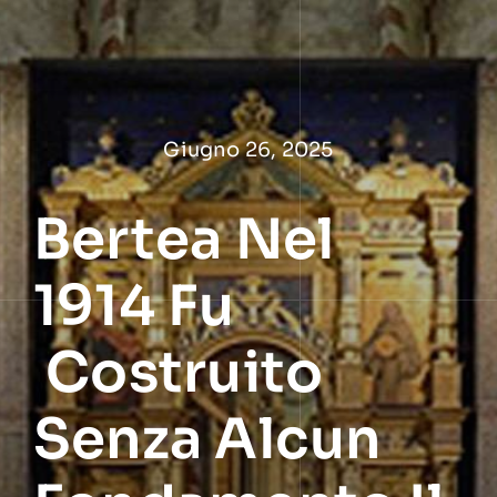
Salta
al
contenuto
Giugno 26, 2025
Bertea Nel
1914 Fu
Costruito
Senza Alcun