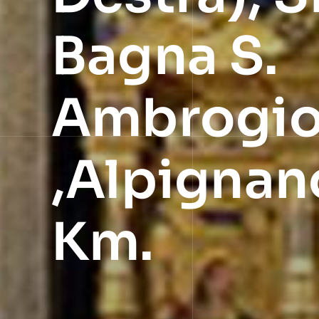
Bagna S.
Ambrogio,
,Alpignano
Km.