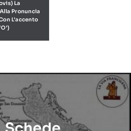
ovis) La
 Alla Pronuncia
(con L’accento
‘O’)
Schede