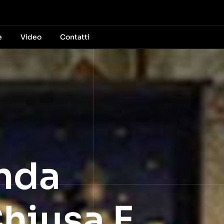
e
Video
Contatti
onda
Chiusa E