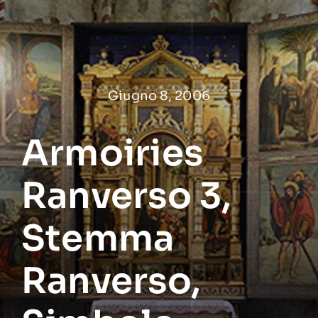
Salta
al
contenuto
Giugno 8, 2006
Armoiries
Ranverso 3,
Stemma
Ranverso,