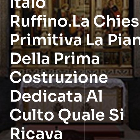
Italo
Ruffino.La Chie
Primitiva La Pia
Della Prima
Costruzione
Dedicata Al
Culto Quale Si
Ricava