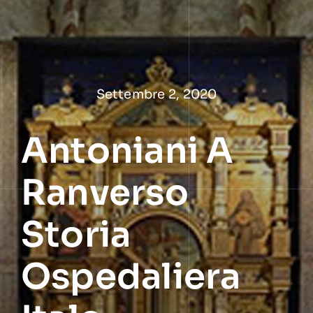
Salta
al
contenuto
Settembre 2, 2020
Antoniani A
Ranverso
Storia
Ospedaliera