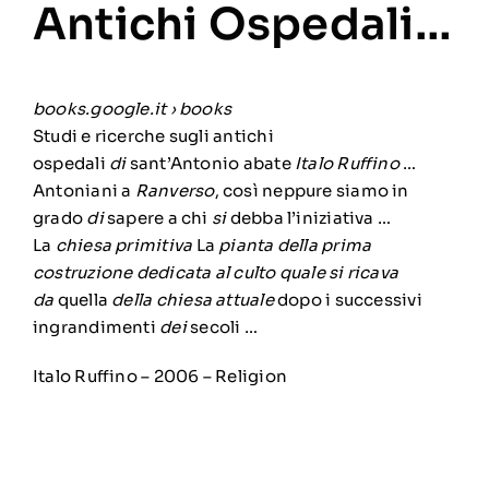
Antichi Ospedali…
books.google.it
› books
Studi e ricerche sugli antichi
ospedali
di
sant’Antonio abate
Italo Ruffino
…
Antoniani a
Ranverso
, così neppure siamo in
grado
di
sapere a chi
si
debba l’
iniziativa …
La
chiesa primitiva
La
pianta della prima
costruzione dedicata al culto quale si ricava
da
quella
della chiesa attuale
dopo i successivi
ingrandimenti
dei
secoli …
Italo Ruffino
– 2006 – ‎Religion