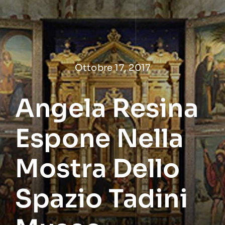
Salta
al
contenuto
Ottobre 17, 2017
Angela Resina
Espone Nella
Mostra Dello
Spazio Tadini