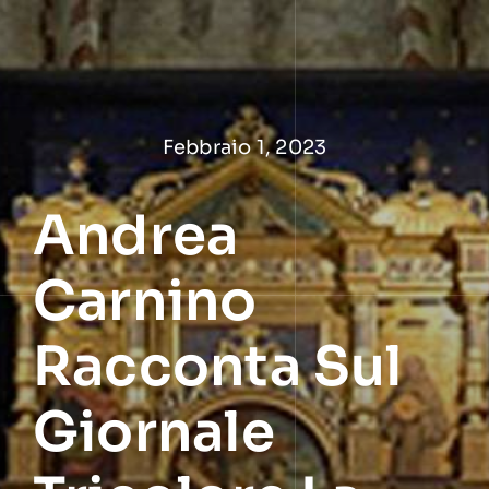
Salta
al
contenuto
Febbraio 1, 2023
Andrea
Carnino
Racconta Sul
Giornale