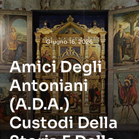
Salta
al
contenuto
Giugno 16, 2026
Amici Degli
Antoniani
(A.D.A.)
Custodi Della