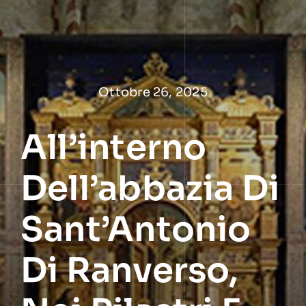
Salta
al
contenuto
Ottobre 26, 2025
All’interno
Dell’abbazia Di
Sant’Antonio
Di Ranverso,