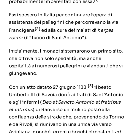
probabilmente imparentati con essa.
Essi scesero in Italia per continuare l’opera di
assistenza dei
pellegrini
che percorrevano la
via
[2]
Francigena
ed alla cura dei malati di
herpes
zoster
(il “fuoco di Sant’Antonio”).
Inizialmente, i monaci sistemarono un primo sito,
che offriva non solo spedalità, ma anche
ospitalità ai numerosi
pellegrini
e viandanti che vi
giungevano.
[3]
Con un atto datato
27 giugno
1188
,
il
beato
Umberto III di Savoia
donò ai frati di Sant’Antonio
e agli infermi (
Deo et Sancto Antonio et fratribus
et infirmis
) di Ranverso un mulino posto alla
confluenza delle strade che, provenendo da Torino
e da Rivoli, si riunivano in una unica via verso
Avigliana, nonché terreni e boschi circostanti
ad