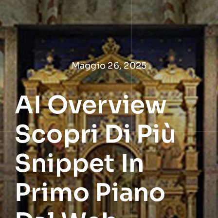
Salta
al
contenuto
Maggio 26, 2025
AI Overview
Scopri Di Più
Snippet In
Primo Piano