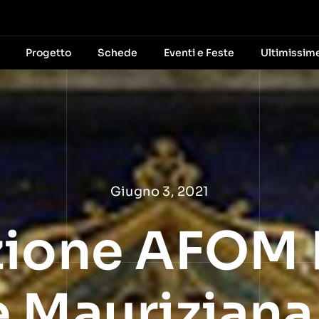
Progetto
Schede
Eventi e Feste
Ultimissim
Giugno 3, 2021
zione AFOM 
e Maurizian