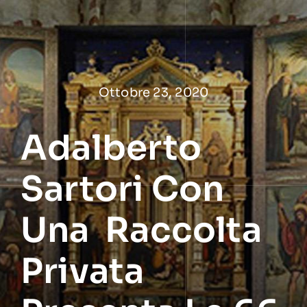
Salta
al
contenuto
Ottobre 23, 2020
Adalberto
Sartori Con
Una Raccolta
Privata