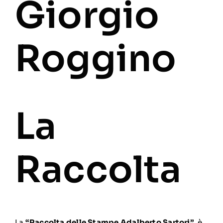
Giorgio
Roggino
La
Raccolta
La
“Raccolta delle Stampe Adalberto Sartori”
, è