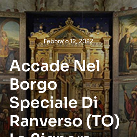
Salta
al
contenuto
Febbraio 12, 2022
Accade Nel
Borgo
Speciale Di
Ranverso (TO)