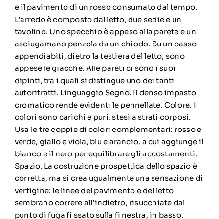
e il pavimento di un rosso consumato dal tempo.
L’arredo è composto dal letto, due sedie e un
tavolino. Uno specchio è appeso alla parete e un
asciugamano penzola da un chiodo. Su un basso
appendiabiti, dietro la testiera del letto, sono
appese le giacche. Alle pareti ci sono i suoi
dipinti, tra i quali si distingue uno dei tanti
autoritratti. Linguaggio Segno. Il denso impasto
cromatico rende evidenti le pennellate. Colore. I
colori sono carichi e puri, stesi a strati corposi.
Usa le tre coppie di colori complementari: rosso e
verde, giallo e viola, blu e arancio, a cui aggiunge il
bianco e il nero per equilibrare gli accostamenti.
Spazio. La costruzione prospettica dello spazio è
corretta, ma si crea ugualmente una sensazione di
vertigine: le linee del pavimento e del letto
sembrano correre all’indietro, risucchiate dal
punto di fuga fi ssato sulla fi nestra, in basso.