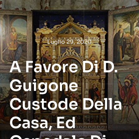
Salta
al
contenuto
Luglio 29, 2020
A Favore Di D.
Guigone
Custode Della
Casa, Ed