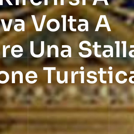
iva Volta A
e Una Stalla
one Turistic