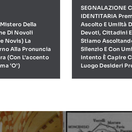
SEGNALAZIONE C
IDENTITARIA Prem
l Mistero Della
Ascolto E Umiltà D
me Di Novoli
Devoti, Cittadini 
e Novis) La
Stiamo Ascoltand
rno Alla Pronuncia
Silenzio E Con Umi
ra (con L’accento
Intento È Capire 
ima ‘O’)
Luogo Desideri P