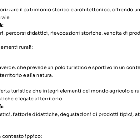
orizzare il patrimonio storico e architettonico, offrendo u
urale.
à:
i, percorsi didattici, rievocazioni storiche, vendita di prodo
lementi rurali:
averde, che prevede un polo turistico e sportivo in un conte
 territorio e alla natura.
ferta turistica che integri elementi del mondo agricolo e ru
iche e legate al territorio.
à:
stici, fattorie didattiche, degustazioni di prodotti tipici, at
in contesto ippico: