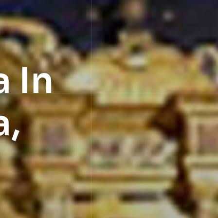
 In
a,