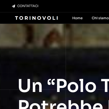
Salta
CONTATTACI
al
contenuto
Home
Chi siamo
Un “polo T
Potrebbe R