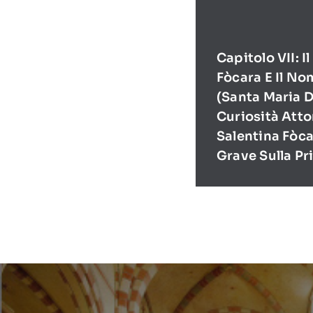
Capitolo VII: I
Fòcara E Il No
(Santa Maria D
Curiosità Atto
Salentina Fòca
Grave Sulla Pr