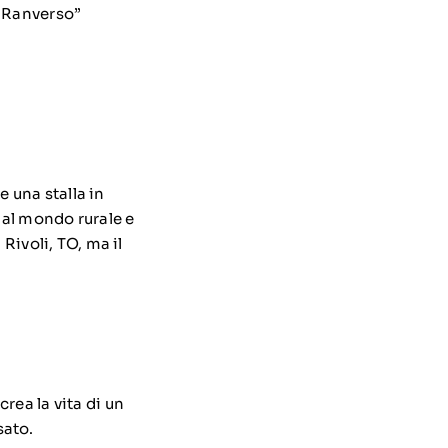
i Ranverso”
e una stalla in
 al mondo rurale e
Rivoli, TO, ma il
crea la vita di un
sato.