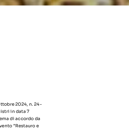
tobre 2024, n. 24-
stri in data 7
hema di accordo da
rvento ”Restauro e