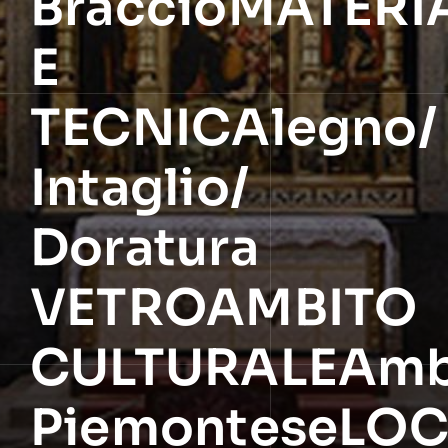
BraccioMATERI
E
TECNICAlegno/
Intaglio/
Doratura
VETROAMBITO
CULTURALEAmb
PiemonteseLOC