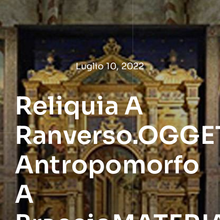
Salta
al
contenuto
Luglio 10, 2022
Reliquia A
Ranverso.OGGET
Antropomorfo
A