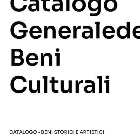
Catalogo
Generaled
Beni
Culturali
CATALOGO
•
BENI STORICI E ARTISTICI