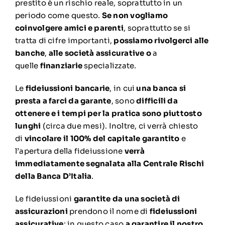
prestito è un rischio reale, soprattutto in un
periodo come questo.
Se non vogliamo
coinvolgere amici e parenti
, soprattutto se si
tratta di cifre importanti,
possiamo rivolgerci alle
banche
,
alle società assicurative o
a
quelle
finanziarie
specializzate.
Le
fideiussioni bancarie
, in cui
una banca si
presta a farci da garante
, sono
difficili da
ottenere e i tempi per la pratica sono piuttosto
lunghi
(circa due mesi). Inoltre, ci verrà chiesto
di
vincolare il 100% del capitale garantito
e
l’apertura della fideiussione
verrà
immediatamente segnalata alla Centrale Rischi
della Banca D’Italia
.
Le fideiussioni
garantite da una società di
assicurazioni
prendono il nome di
fideiussioni
assicurative
: in questo caso
a garantire il nostro