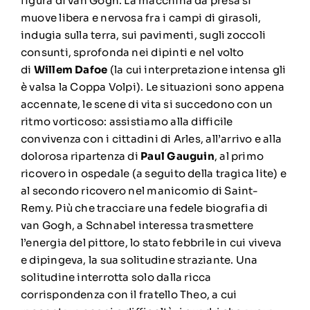
figura di van Gogh. La macchina da presa si
muove libera e nervosa fra i campi di girasoli,
indugia sulla terra, sui pavimenti, sugli zoccoli
consunti, sprofonda nei dipinti e nel volto
di
Willem Dafoe
(la cui interpretazione intensa gli
è valsa la Coppa Volpi). Le situazioni sono appena
accennate, le scene di vita si succedono con un
ritmo vorticoso: assistiamo alla difficile
convivenza con i cittadini di Arles, all’arrivo e alla
dolorosa ripartenza di
Paul Gauguin
, al primo
ricovero in ospedale (a seguito della tragica lite) e
al secondo ricovero nel manicomio di Saint-
Remy. Più che tracciare una fedele biografia di
van Gogh, a Schnabel interessa trasmettere
l’energia del pittore, lo stato febbrile in cui viveva
e dipingeva, la sua solitudine straziante. Una
solitudine interrotta solo dalla ricca
corrispondenza con il fratello Theo, a cui