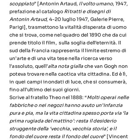
scoppiato
” [Antonin Artaud,
Il volto umano
, 1947,
prefazione al catalogo
Ritratti e disegni di
Antonin Artaud
, 4-20 luglio 1947, Galerie Pierre,
Parigi], trasmettono la vitalità disperata di uomo
che si trova, come nel quadro del 1890 che da cui
prende titolo il film, sulla soglia dell’eternità. Il
sud della Francia rappresenta il limite estremo di
un’arte e di una vita tese nella ricerca verso
l’assoluto, quell’
alta
nota gialla
che van Gogh non
poteva trovare nella caotica vita cittadina. Ed è lì,
in quei campi inondati di luce, che si consumerà,
fino all’ultimo dei suoi giorni.
Scrive al fratello Theo nel 1888: “
Molti operai nelle
fabbriche o nei negozi hanno avuto un’infanzia
pura e pia, ma la vita cittadina spesso porta via ‘la
prima rugiada del mattino’: resta il desiderio
struggente della ‘vecchia, vecchia storia’, e il
fondo del cuore resta il fondo del cuore
” [Vincent