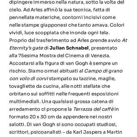
dipingere immerso nella natura, sotto la volta del
cielo. Ad Arles affinò la sua tecnica, fatta di
pennellate materiche, contorni incisivi come
nelle stampe giapponesi che tanto amava. Colori
vividi, luce scoppiata che inonda ogni tela.
Proprio dal trasferimento ad Arles prende avvio
At
Eternity’s gate
di
Julian Schnabel
, presentato
alla
75esima Mostra del Cinema di Venezia
.
Accostarsi alla figura di van Gogh è sempre un
rischio. Siamo ormai abituati al
Campo di grano
con volo di corvi
stampato su tazzine, maglie,
tovagliette da cucina, alle notti stellate che
orbitano sui soffitti nelle frequenti esposizioni
multimediali. Una qualsiasi grossa catena di
arredamento ci propone la
Terrazza del caffè
in
formato 20 x 30 cm da appendere nei nostri
salotti. Di van Gogh si sono occupati studiosi,
scrittori, psicoanalisti – da Karl Jaspers a Martin