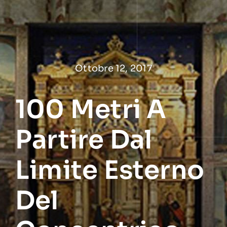
Salta
al
contenuto
Ottobre 12, 2017
100 Metri A
Partire Dal
Limite Esterno
Del