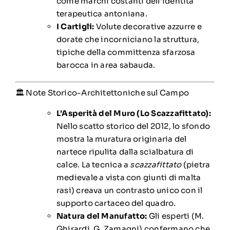
come marchi costanti dell’identità
terapeutica antoniana.
I Cartigli:
Volute decorative azzurre e
dorate che incorniciano la struttura,
tipiche della committenza sfarzosa
barocca in area sabauda.
🏛️ Note Storico-Architettoniche sul Campo
L’Asperità del Muro (Lo Scazzafittato):
Nello scatto storico del 2012, lo sfondo
mostra la muratura originaria del
nartece ripulita dalla scialbatura di
calce. La tecnica a
scazzafittato
(pietra
medievale a vista con giunti di malta
rasi) creava un contrasto unico con il
supporto cartaceo del quadro.
Natura del Manufatto:
Gli esperti (M.
Ghirardi, G. Zamagni) confermano che