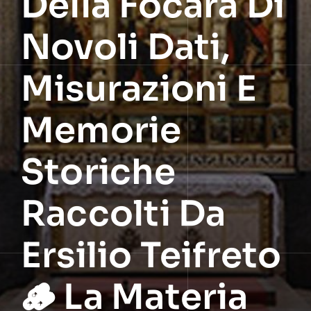
Della Fòcara Di
Novoli Dati,
Misurazioni E
Memorie
Storiche
Raccolti Da
Ersilio Teifreto
🪵 La Materia