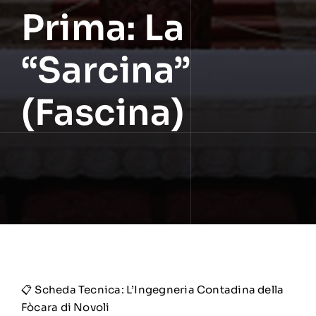
Prima: La
“Sarcina”
(Fascina)
📋 Scheda Tecnica: L’Ingegneria Contadina della
Fòcara di Novoli