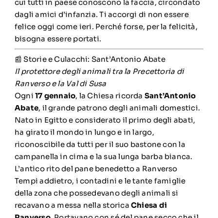
cui tutti in paese conoscono la faccia, circondato
dagli amici d’infanzia. Ti accorgi di non essere
felice oggi come ieri. Perché forse, per la felicità,
bisogna essere portati.
📰 Storie e Culacchi: Sant’Antonio Abate
Il protettore degli animali tra la Precettoria di
Ranverso e la Val di Susa
Ogni
17 gennaio
, la Chiesa ricorda
Sant’Antonio
Abate
, il grande patrono degli animali domestici.
Nato in Egitto e considerato il primo degli abati,
ha girato il mondo in lungo e in largo,
riconoscibile da tutti per il suo bastone con la
campanella in cima e la sua lunga barba bianca.
L’antico rito del pane benedetto a Ranverso
Tempi addietro, i contadini e le tante famiglie
della zona che possedevano degli animali si
recavano a messa nella storica
Chiesa di
Ranverso
. Portavano con sé del pane secco che il