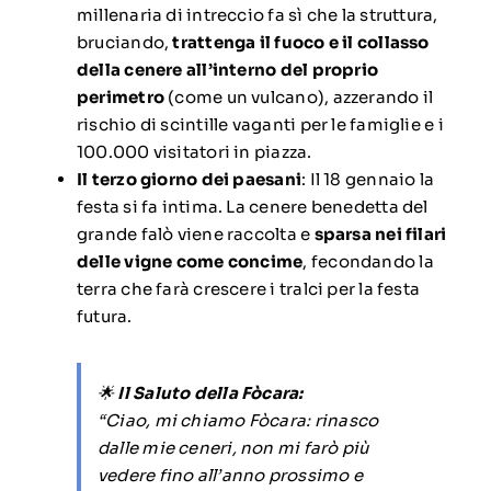
millenaria di intreccio fa sì che la struttura,
bruciando,
trattenga il fuoco e il collasso
della cenere all’interno del proprio
perimetro
(come un vulcano), azzerando il
rischio di scintille vaganti per le famiglie e i
100.000 visitatori in piazza.
Il terzo giorno dei paesani
: Il 18 gennaio la
festa si fa intima. La cenere benedetta del
grande falò viene raccolta e
sparsa nei filari
delle vigne come concime
, fecondando la
terra che farà crescere i tralci per la festa
futura.
🌟
Il Saluto della Fòcara:
“Ciao, mi chiamo Fòcara: rinasco
dalle mie ceneri, non mi farò più
vedere fino all’anno prossimo e