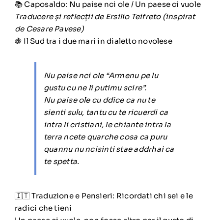
📚 Caposaldo: Nu paise nci ole / Un paese ci vuole
Traducere și reflecții de Ersilio Teifreto (inspirat
de Cesare Pavese)
🍇 Il Sud tra i due mari in dialetto novolese
Nu paise nci ole “Armenu pe lu
gustu cu ne li putimu scire”.
Nu paise ole cu ddice ca nu te
sienti sulu, tantu cu te ricuerdi ca
intra li cristiani, le chiante intra la
terra ncete quarche cosa ca puru
quannu nu ncisinti stae addrhai ca
te spetta.
🇮🇹 Traduzione e Pensieri: Ricordati chi sei e le
radici che tieni