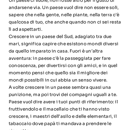
Un paese ci vuole, non fosse altro per il gusto di
andarsene via. Un paese vuol dire non essere soli,
sapere che nella gente, nelle piante, nella terra c’è
qualcosa di tuo, che anche quando non ci sei resta
lì ad aspettarti.
Crescere in un paese del Sud, adagiato tra due
mari, significa capire che esistono mondi diversi
da quello imparato in casa. Fuori è un’altra
avventura: in paese c’è la passeggiata per fare
conoscenza, per divertirsi con gli amici, e in quel
momento pensi che quello sia il migliore dei
mondi possibili in cui abbia un senso vivere.
A volte crescere in un paese sembra quasi una
punizione, ma poi trovi dei compagni uguali a te.
Paese vuol dire avere i tuoi punti di riferimento: il
fruttivendolo e il macellaio che ti hanno visto
crescere, i maestri dell’asilo e delle elementari, il
tabaccaio dove papà ti mandava a prendere le