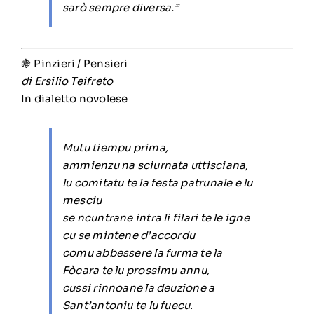
sarò sempre diversa.”
🍇 Pinzieri / Pensieri
di Ersilio Teifreto
In dialetto novolese
Mutu tiempu prima,
ammienzu na sciurnata uttisciana,
lu comitatu te la festa patrunale e lu
mesciu
se ncuntrane intra li filari te le igne
cu se mintene d’accordu
comu abbessere la furma te la
Fòcara te lu prossimu annu,
cussi rinnoane la deuzione a
Sant’antoniu te lu fuecu.