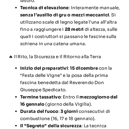
lavoro.
Tecnica di elevazione
: Interamente manuale,
senza l’ausilio di gru o mezzi meccanici
. Si
utilizzano scale di legno legate l’una all’altra
fino a raggiungere i
28 metri
di altezza, sulle
quali i costruttori si passano le fascine sulla
schiena in una catena umana.
🔥 Il Rito, la Sicurezza e il Ritorno alla Terra
Inizio dei preparativi
:
15 dicembre
con la
“Festa delle Vigne” e la posa della prima
fascina benedetta dal Reverendo Don
Giuseppe Spedicato.
Termine tassativo
: Entro il
mezzogiorno del
16 gennaio
(giorno della Vigilia).
Durata del fuoco
:
3 giorni
consecutivi di
combustione (16, 17 e 18 gennaio).
Il “Segreto” della sicurezza
: La tecnica