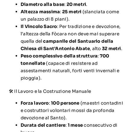
Diametro alla base
:
20 metri
.
Altezza massima
:
25 metri
(slanciata come
un palazzo di 8 piani).
Il Vincolo Sacro
: Per tradizione e devozione,
l’altezza della Fòcara non deve mai superare
quella del
campanile del Santuario della
Chiesa di Sant’Antonio Abate
, alto
32 metri
.
Peso complessivo della struttura
:
700
tonnellate
(capace di resistere ad
assestamenti naturali, forti venti invernali e
pioggia).
🛠️ Il Lavoro e la Costruzione Manuale
Forza lavoro
:
100 persone
(maestri contadini
e costruttori volontari mossi da profonda
devozione al Santo).
Durata del cantiere
:
1 mese
consecutivo di