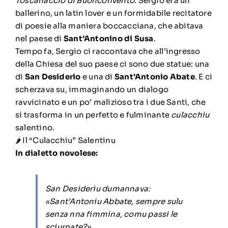
Toscanaccio di Buonconvento
. Sergio era un
ballerino, un latin lover e un formidabile recitatore
di poesie alla maniera boccacciana, che abitava
nel paese di
Sant’Antonino di Susa
.
Tempo fa, Sergio ci raccontava che all’ingresso
della Chiesa del suo paese ci sono due statue: una
di
San Desiderio
e una di
Sant’Antonio Abate
. E ci
scherzava su, immaginando un dialogo
ravvicinato e un po’ malizioso tra i due Santi, che
si trasforma in un perfetto e fulminante
culacchiu
salentino.
🌶️ Il “Culacchiu” Salentinu
In dialetto novolese:
San Desideriu dumannava:
«Sant’Antoniu Abbate, sempre sulu
senza nna fimmina, comu passi le
sciurnate?»