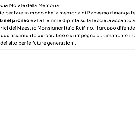
odia Morale della Memoria
rio per fare in modo che la memoria di Ranverso rimanga fe
76 nel pronao
e alla fiamma dipinta sulla facciata accanto al
torici del Maestro Monsignor Italo Ruffino, il gruppo difende
l declassamento burocratico e si impegna a tramandare int
del sito per le future generazioni.