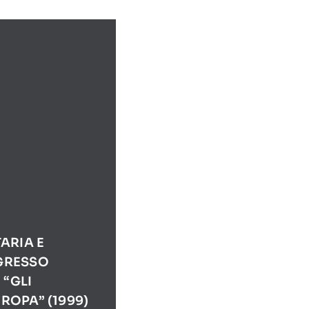
ARIA E
NGRESSO
“GLI
ROPA” (1999)