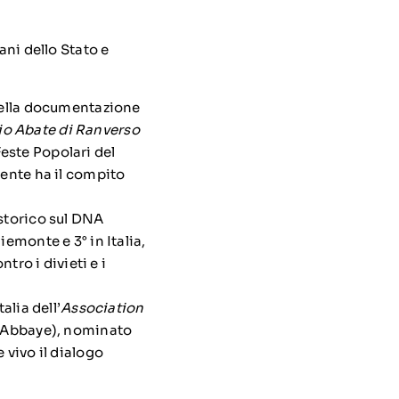
ani dello Stato e
ella documentazione
io Abate di Ranverso
Feste Popolari del
ente ha il compito
storico sul DNA
emonte e 3° in Italia,
tro i divieti e i
alia dell’
Association
l’Abbaye), nominato
vivo il dialogo