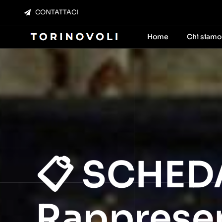
Salta
CONTATTACI
al
contenuto
Home
Chi siamo
📋 SCHED
Rappresen