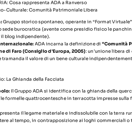
IA: Cosa rappresenta ADA a Ranverso
ico-Culturale: Comunità Patrimoniale Libera
:
Gruppo storico spontaneo, operante in “Format Virtuale” e
o sede burocratica (avente come presidio fisico le panchi
 il blog indipendente).
internazionale:
ADA incarna la definizione di
“Comunità P
e di Faro (Consiglio d’Europa, 2005)
: un’unione libera di
e tramanda il valore di un bene culturale indipendentement
rio: La Ghianda della Facciata
bolo:
Il Gruppo ADA si identifica con la ghianda della querci
le formelle quattrocentesche in terracotta impresse sulla 
resenta il legame materiale e indissolubile con la terra rur
stere al tempo, in contrapposizione ai loghi commerciali o