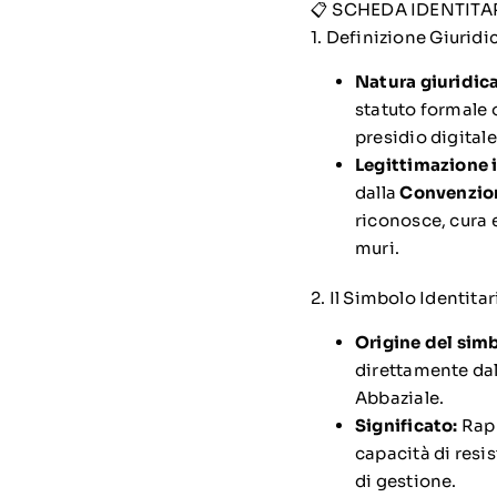
📋 SCHEDA IDENTITAR
1. Definizione Giurid
Natura giuridica
statuto formale 
presidio digitale
Legittimazione 
dalla
Convenzion
riconosce, cura 
muri.
2. Il Simbolo Identita
Origine del sim
direttamente dal
Abbaziale.
Significato:
Rapp
capacità di resi
di gestione.