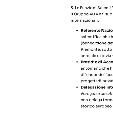
3. Le Funzioni Scientif
Il Gruppo ADA e il suo
internazionali:
Referente Nazion
scientifica che h
(benedizione dei 
Piemonte, sotto 
annuale di invia
Presidio di Acc
antoniano che ha
difendendo l’acce
progetti di privat
Delegazione Int
Française des A
con delega forma
storico europeo 