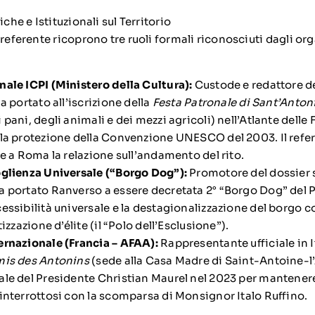
iche e Istituzionali sul Territorio
 referente ricoprono tre ruoli formali riconosciuti dagli org
ale ICPI (Ministero della Cultura):
Custode e redattore d
a portato all’iscrizione della
Festa Patronale di Sant’Anton
pani, degli animali e dei mezzi agricoli) nell’Atlante delle 
la protezione della Convenzione UNESCO del 2003. Il refer
re a Roma la relazione sull’andamento del rito.
oglienza Universale (“Borgo Dog”):
Promotore del dossier 
 portato Ranverso a essere decretata 2° “Borgo Dog” del Pi
ssibilità universale e la destagionalizzazione del borgo con
izzazione d’élite (il “Polo dell’Esclusione”).
ernazionale (Francia – AFAA):
Rappresentante ufficiale in It
mis des Antonins
(sede alla Casa Madre di Saint-Antoine-
le del Presidente Christian Maurel nel 2023 per mantenere 
interrottosi con la scomparsa di Monsignor Italo Ruffino.